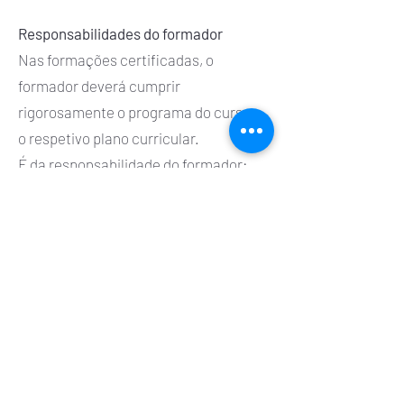
Responsabilidades do formador
Nas formações certificadas, o
formador deverá cumprir
rigorosamente o programa do curso e
o respetivo plano curricular.
É da responsabilidade do formador:
Providenciar e compilar toda a
informação relativa à ação de
formação e adequar as metodologias
ao conteúdo programático das
mesmas.
Providenciar todo o material para a
realização das sessões práticas.
Preencher os sumários de cada
sessão.